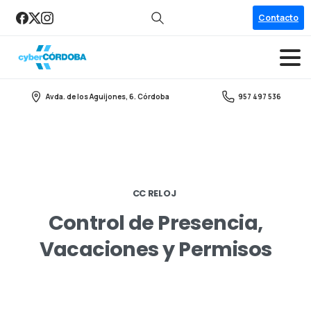
Contacto
Search
Avda. de los Aguijones, 6. Córdoba
957 497 536
CC RELOJ
Control
de
Presencia,
Vacaciones
y
Permisos