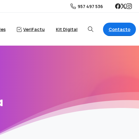
957 497 536
Contacto
des
VeriFactu
Kit Digital
Search
a