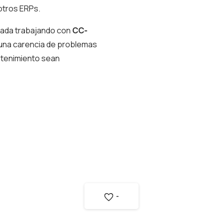
 otros ERPs.
écada trabajando con
CC-
n una carencia de problemas
ntenimiento sean
-