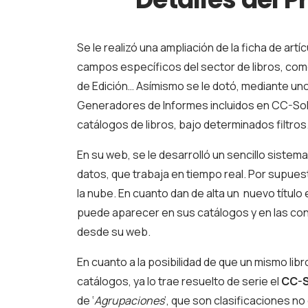
Se le realizó una ampliación de la ficha de artí
campos específicos del sector de libros, como e
de Edición… Asímismo se le dotó, mediante un
Generadores de Informes incluidos en CC-Soli
catálogos de libros, bajo determinados filtros
En su web, se le desarrolló un sencillo sistem
datos, que trabaja en tiempo real. Por supues
la nube. En cuanto dan de alta un nuevo título e
puede aparecer en sus catálogos y en las con
desde su web.
En cuanto a la posibilidad de que un mismo lib
catálogos, ya lo trae resuelto de serie el
CC-S
de ‘
Agrupaciones
’, que son clasificaciones n