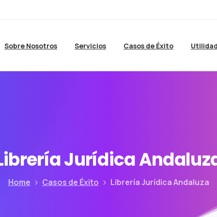
Sobre Nosotros
Servicios
Casos de Éxito
Utilida
Librería
Jurídica
Andaluz
Home
Casos de Éxito
Librería Jurídica Andaluza