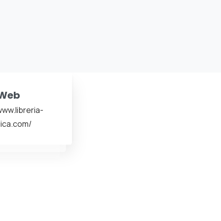
Web
www.libreria-
dica.com/