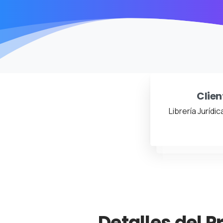
Clien
Librería Jurídi
Detalles del P