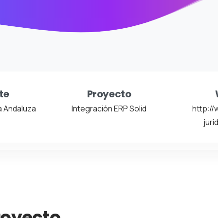
te
Proyecto
ca Andaluza
Integración ERP Solid
http://
juri
royecto