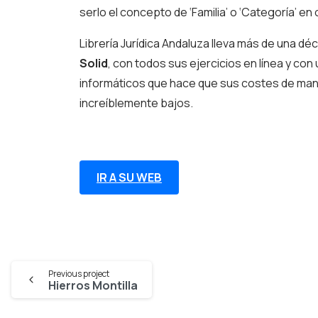
serlo el concepto de ‘Familia’ o ‘Categoría’ en
Librería Jurídica Andaluza lleva más de una d
Solid
, con todos sus ejercicios en línea y co
informáticos que hace que sus costes de ma
increíblemente bajos.
IR A SU WEB
Continue
Previous project
Hierros Montilla
Reading