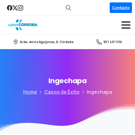
Contacto
Search
Avda. de los Aguijones, 6. Córdoba
957 497 536
Ingechapa
Home
Casos de Éxito
Ingechapa