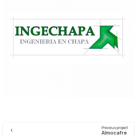
Continue
Previous project
Reading
Almocafre