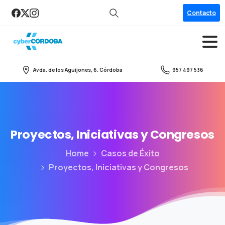
Contacto
Search
Avda. de los Aguijones, 6. Córdoba
957 497 536
Proyectos,
Iniciativas
y
Congresos
Home
Casos de Éxito
Proyectos, Iniciativas y Congresos